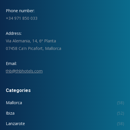
Phone number:
+34 971 850 033
Address:
Via Alemania, 14, 6ª Planta
07458 Ca'n Picafort, Mallorca
Email:
thb@thbhotels.com
Categories
Mallorca
(58)
Ibiza
(52)
Lanzarote
(58)