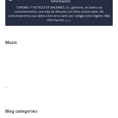
información.
TURISMO Y HOTELES DE BALEARES, S.L. gestiona, en base a su
consentimiento, una lista de difusión con fines comerciales. No
comunicaremos sus datos a terceros salvo por obligaciones legales. Más
información
aquí
Music
"
Blog categories