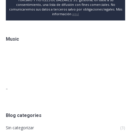
consentimiento, una lista de difusión con fines comerciales. No
comunicaremos sus datos a terceros salvo por obligaciones legales. Más
información
aquí
Music
"
Blog categories
Sin categorizar
(3)