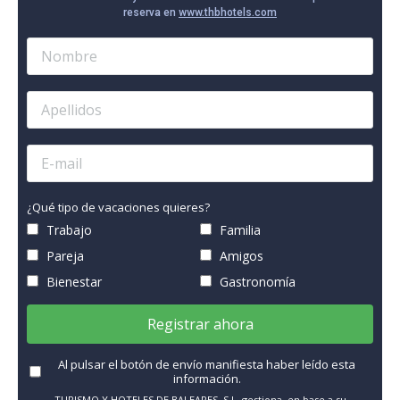
reserva en
www.thbhotels.com
¿Qué tipo de vacaciones quieres?
Trabajo
Familia
Pareja
Amigos
Bienestar
Gastronomía
Registrar ahora
Al pulsar el botón de envío manifiesta haber leído esta
información.
TURISMO Y HOTELES DE BALEARES, S.L. gestiona, en base a su