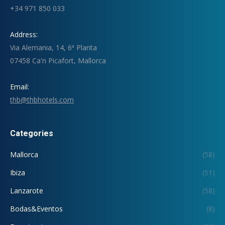
+34 971 850 033
Address:
Via Alemania, 14, 6ª Planta
07458 Ca'n Picafort, Mallorca
Email:
thb@thbhotels.com
Categories
Mallorca
(58)
Ibiza
(51)
Lanzarote
(58)
Bodas&Eventos
(8)