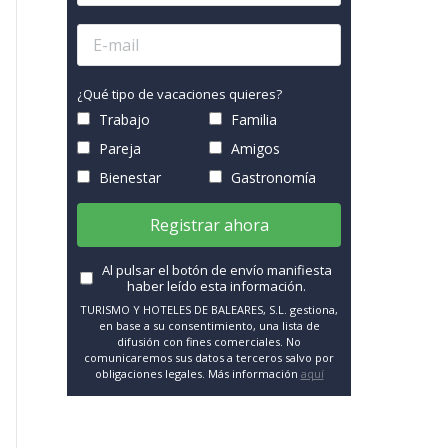
¿Qué tipo de vacaciones quieres?
Trabajo
Familia
Pareja
Amigos
Bienestar
Gastronomía
Registrar ahora
Al pulsar el botón de envío manifiesta
haber leído esta información.
TURISMO Y HOTELES DE BALEARES, S.L. gestiona,
en base a su consentimiento, una lista de
difusión con fines comerciales. No
comunicaremos sus datos a terceros salvo por
obligaciones legales. Más información
aquí