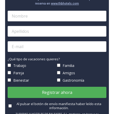
reserva en
www.thbhotels.com
¿Qué tipo de vacaciones quieres?
Trabajo
Familia
Pareja
Amigos
Bienestar
Gastronomía
Registrar ahora
Al pulsar el botón de envío manifiesta haber leído esta
información.
TURISMO Y HOTELES DE BALEARES, S.L. gestiona, en base a su