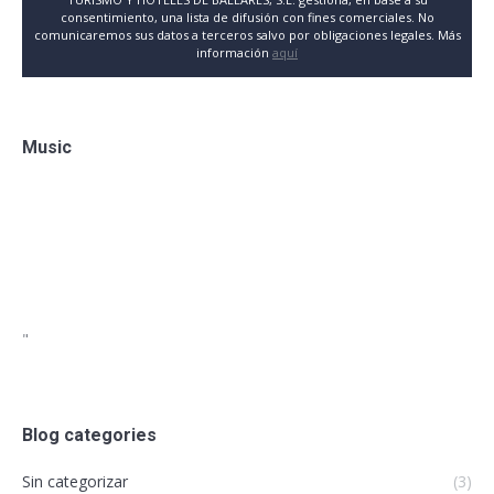
consentimiento, una lista de difusión con fines comerciales. No
comunicaremos sus datos a terceros salvo por obligaciones legales. Más
información
aquí
Music
"
Blog categories
Sin categorizar
(3)