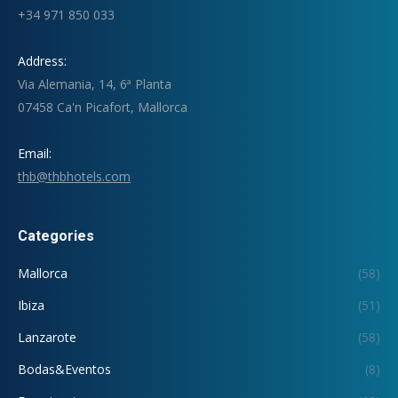
+34 971 850 033
Address:
Via Alemania, 14, 6ª Planta
07458 Ca'n Picafort, Mallorca
Email:
thb@thbhotels.com
Categories
Mallorca
(58)
Ibiza
(51)
Lanzarote
(58)
Bodas&Eventos
(8)