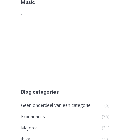
Music
"
Blog categories
Geen onderdeel van een categorie
(5)
Experiences
(35)
Majorca
(31)
Ibiza
(33)