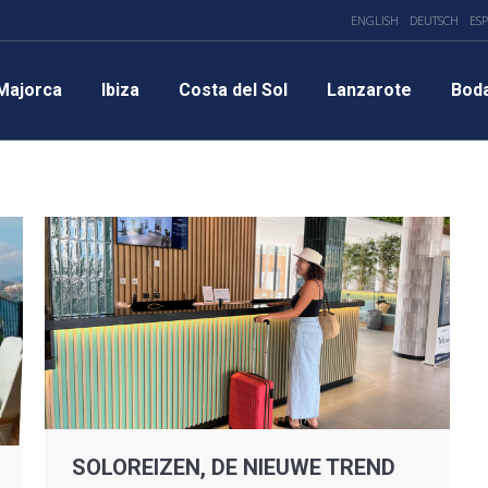
ENGLISH
DEUTSCH
ES
Majorca
Ibiza
Costa del Sol
Lanzarote
Bod
SOLOREIZEN, DE NIEUWE TREND