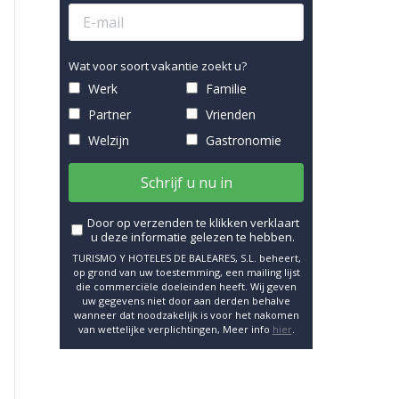
Wat voor soort vakantie zoekt u?
Werk
Familie
Partner
Vrienden
Welzijn
Gastronomie
Schrijf u nu in
Door op verzenden te klikken verklaart
u deze informatie gelezen te hebben.
TURISMO Y HOTELES DE BALEARES, S.L. beheert,
op grond van uw toestemming, een mailing lijst
die commerciële doeleinden heeft. Wij geven
uw gegevens niet door aan derden behalve
wanneer dat noodzakelijk is voor het nakomen
van wettelijke verplichtingen, Meer info
hier
.