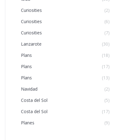
Curiosities
(2)
Curiosities
(6)
Curiosities
(7)
Lanzarote
(30)
Plans
(18)
Plans
(17)
Plans
(13)
Navidad
(2)
Costa del Sol
(5)
Costa del Sol
(17)
Planes
(9)