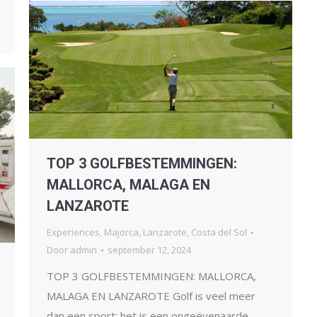
TOP 3 GOLFBESTEMMINGEN:
MALLORCA, MALAGA EN
LANZAROTE
Experiences
,
Majorca
,
Lanzarote
,
Costa del Sol
Door
admin
september 12, 2024
TOP 3 GOLFBESTEMMINGEN: MALLORCA,
MALAGA EN LANZAROTE Golf is veel meer
dan een sport; het is een ongeëvenaarde