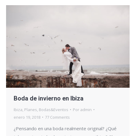
Boda de invierno en Ibiza
Ibiza
,
Planes
,
Bodas&Eventos
Por
admin
enero 19, 2018
77 Comments
¿Pensando en una boda realmente original? ¿Qué