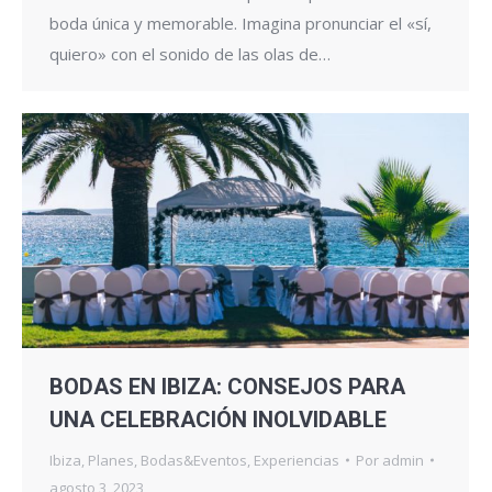
boda única y memorable. Imagina pronunciar el «sí,
quiero» con el sonido de las olas de…
BODAS EN IBIZA: CONSEJOS PARA
UNA CELEBRACIÓN INOLVIDABLE
Ibiza
,
Planes
,
Bodas&Eventos
,
Experiencias
Por
admin
agosto 3, 2023