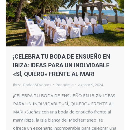
¡CELEBRA TU BODA DE ENSUEÑO EN
IBIZA: IDEAS PARA UN INOLVIDABLE
«SÍ, QUIERO» FRENTE AL MAR!
Ibiza
,
Bodas&Eventos
Por
admin
agosto 9, 2024
¡CELEBRA TU BODA DE ENSUEÑO EN IBIZA: IDEAS
PARA UN INOLVIDABLE «SÍ, QUIERO» FRENTE AL
MAR! ¿Sueñas con una boda de ensueño frente al
mar? Ibiza, la isla blanca del Mediterráneo, te
ofrece un escenario incomparable para celebrar una