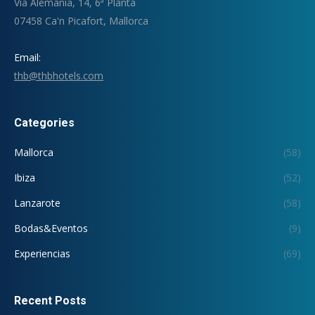
Via Alemania, 14, 6ª Planta
07458 Ca'n Picafort, Mallorca
Email:
thb@thbhotels.com
Categories
Mallorca
(58)
Ibiza
(52)
Lanzarote
(58)
Bodas&Eventos
(9)
Experiencias
(69)
Recent Posts