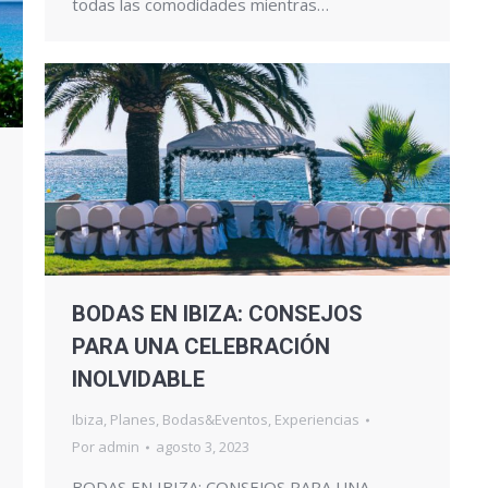
todas las comodidades mientras…
BODAS EN IBIZA: CONSEJOS
PARA UNA CELEBRACIÓN
INOLVIDABLE
Ibiza
,
Planes
,
Bodas&Eventos
,
Experiencias
Por
admin
agosto 3, 2023
BODAS EN IBIZA: CONSEJOS PARA UNA