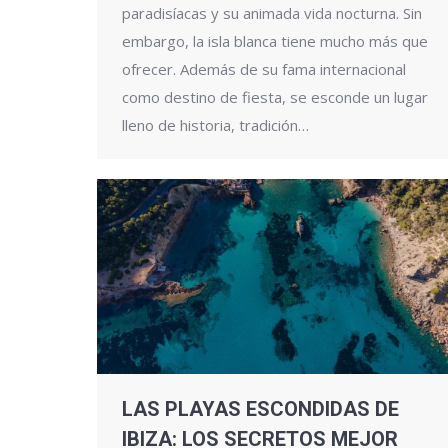
paradisíacas y su animada vida nocturna. Sin
embargo, la isla blanca tiene mucho más que
ofrecer. Además de su fama internacional
como destino de fiesta, se esconde un lugar
lleno de historia, tradición…
LAS PLAYAS ESCONDIDAS DE
IBIZA: LOS SECRETOS MEJOR