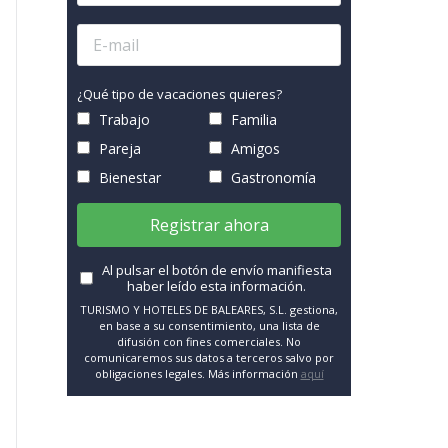
¿Qué tipo de vacaciones quieres?
Trabajo
Familia
Pareja
Amigos
Bienestar
Gastronomía
Registrar ahora
Al pulsar el botón de envío manifiesta
haber leído esta información.
TURISMO Y HOTELES DE BALEARES, S.L. gestiona,
en base a su consentimiento, una lista de
difusión con fines comerciales. No
comunicaremos sus datos a terceros salvo por
obligaciones legales. Más información
aquí