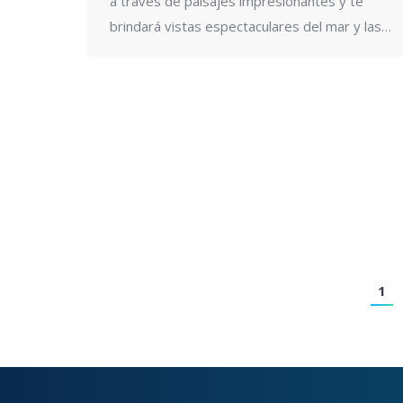
a través de paisajes impresionantes y te
brindará vistas espectaculares del mar y las…
1