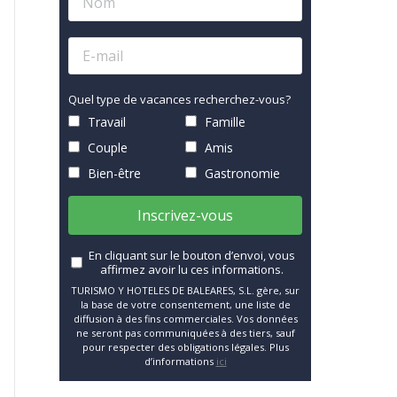
Quel type de vacances recherchez-vous?
Travail
Famille
Couple
Amis
Bien-être
Gastronomie
Inscrivez-vous
En cliquant sur le bouton d’envoi, vous
affirmez avoir lu ces informations.
TURISMO Y HOTELES DE BALEARES, S.L. gère, sur
la base de votre consentement, une liste de
diffusion à des fins commerciales. Vos données
ne seront pas communiquées à des tiers, sauf
pour respecter des obligations légales. Plus
d’informations
ici