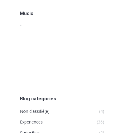
Music
"
Blog categories
Non classifié(e)
(4)
Experiences
(36)
Curiosities
(2)