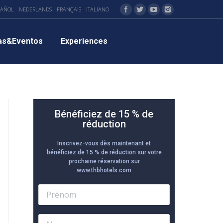
PAÑOL
NEDERLANDS
FRANÇAIS
ITALIANO
as&Eventos
Experiences
Bénéficiez de 15 % de
réduction
Inscrivez-vous dès maintenant et
bénéficiez de 15 % de réduction sur votre
prochaine réservation sur
www.thbhotels.com