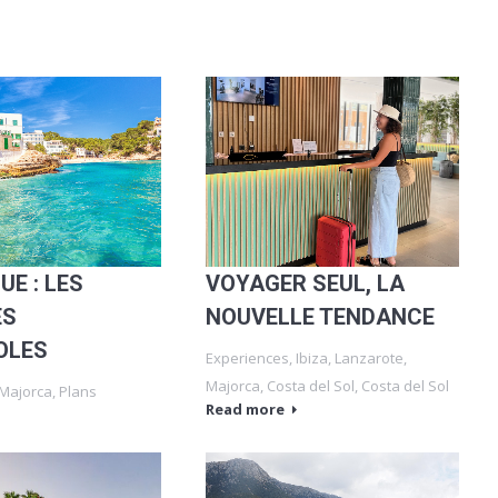
E : LES
VOYAGER SEUL, LA
ES
NOUVELLE TENDANCE
OLES
Experiences
,
Ibiza
,
Lanzarote
,
Majorca
,
Costa del Sol
,
Costa del Sol
Majorca
,
Plans
Read more