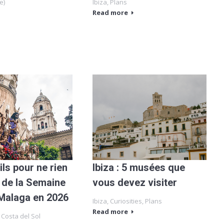
e)
Ibiza
,
Plans
Read more
ls pour ne rien
Ibiza : 5 musées que
de la Semaine
vous devez visiter
 Malaga en 2026
Ibiza
,
Curiosities
,
Plans
Read more
,
Costa del Sol