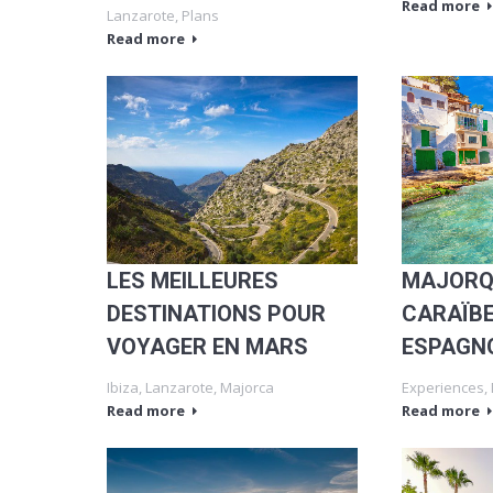
Read more
Lanzarote
,
Plans
Read more
MAJORQU
LES MEILLEURES
CARAÏB
DESTINATIONS POUR
ESPAGN
VOYAGER EN MARS
Experiences
,
Ibiza
,
Lanzarote
,
Majorca
Read more
Read more