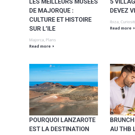
LES MEILLEURS MUSEES
5 VILLA
DE MAJORQUE :
DEVEZ VI
CULTURE ET HISTOIRE
Ibiza
,
Curiosit
SUR L’ILE
Read more
Majorca
,
Plans
Read more
POURQUOI LANZAROTE
BRUNCH
EST LA DESTINATION
AU THB 