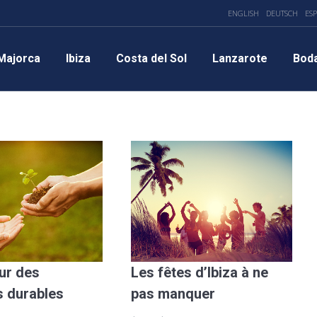
ENGLISH
DEUTSCH
ES
Majorca
Ibiza
Costa del Sol
Lanzarote
Bod
ur des
Les fêtes d’Ibiza à ne
 durables
pas manquer