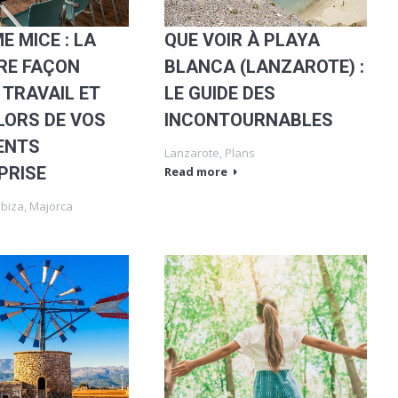
QUE VOIR À PLAYA
E MICE : LA
BLANCA (LANZAROTE) :
RE FAÇON
LE GUIDE DES
 TRAVAIL ET
INCONTOURNABLES
 LORS DE VOS
ENTS
Lanzarote
,
Plans
PRISE
Read more
Ibiza
,
Majorca