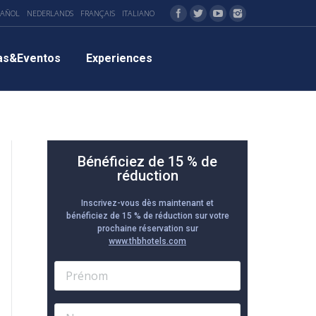
PAÑOL
NEDERLANDS
FRANÇAIS
ITALIANO
as&Eventos
Experiences
Bénéficiez de 15 % de
réduction
Inscrivez-vous dès maintenant et
bénéficiez de 15 % de réduction sur votre
prochaine réservation sur
www.thbhotels.com