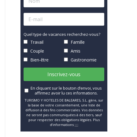
Quel type de vacances recherchez-vous?
Travail
Famille
Couple
Amis
Bien-être
Gastronomie
Inscrivez-vous
En cliquant sur le bouton d’envoi, vous
affirmez avoir lu ces informations.
TURISMO Y HOTELES DE BALEARES, S.L. gère, sur
la base de votre consentement, une liste de
diffusion à des fins commerciales. Vos données
ne seront pas communiquées à des tiers, sauf
pour respecter des obligations légales. Plus
d’informations
ici