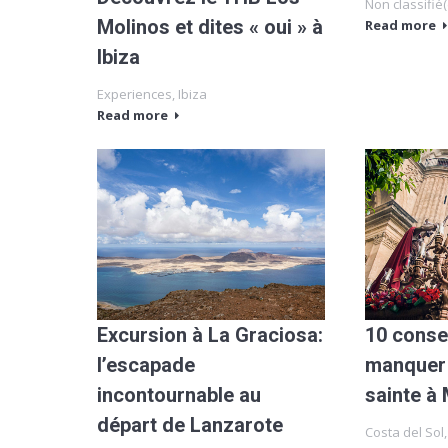
Non classifié(
Molinos et dites « oui » à
Read more
Ibiza
Experiences
,
Ibiza
Read more
Excursion à La Graciosa:
10 consei
l’escapade
manquer 
incontournable au
sainte à
départ de Lanzarote
Costa del Sol