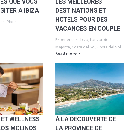
GES QUE VOUS
LES MEILLEURES
SITER A IBIZA
DESTINATIONS ET
HOTELS POUR DES
ies
,
Plans
VACANCES EN COUPLE
Experiences
,
Ibiza
,
Lanzarote
,
Majorca
,
Costa del Sol
,
Costa del Sol
Read more
 ET WELLNESS
À LA DECOUVERTE DE
LOS MOLINOS
LA PROVINCE DE