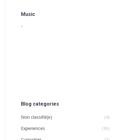
Music
"
Blog categories
Non classifié(e)
(4)
Experiences
(36)
Curiosities
(2)