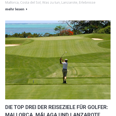
Mallorca
,
Costa del Sol
,
Was zu tun
,
Lanzarote
,
Erlebnisse
mehr lesen
DIE TOP DREI DER REISEZIELE FÜR GOLFER:
MALLORCA, MÁLAGA UND LANZAROTE