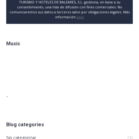
TURISMO Y HOTELES DE BALEARES, S.L. gestiona, en base a su
consentimiento, una lista de difusión con fines comerciales. No
comunicaremos sus datos a terceros salvo por obligaciones legales. Más
información
aquí
Music
"
Blog categories
Sin categorizar
(3)