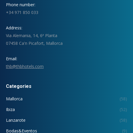
Phone number:
+34 971 850 033
Address:
Via Alemania, 14, 6ª Planta
07458 Ca'n Picafort, Mallorca
Email:
thb@thbhotels.com
Categories
Mallorca
(58)
Ibiza
(52)
Lanzarote
(58)
Bodas&Eventos
(9)