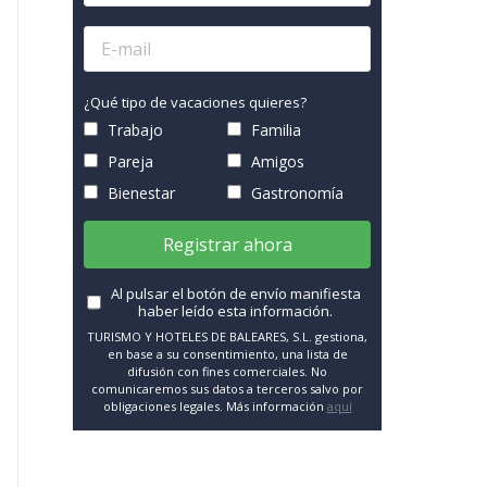
¿Qué tipo de vacaciones quieres?
Trabajo
Familia
Pareja
Amigos
Bienestar
Gastronomía
Registrar ahora
Al pulsar el botón de envío manifiesta
haber leído esta información.
TURISMO Y HOTELES DE BALEARES, S.L. gestiona,
en base a su consentimiento, una lista de
difusión con fines comerciales. No
comunicaremos sus datos a terceros salvo por
obligaciones legales. Más información
aquí