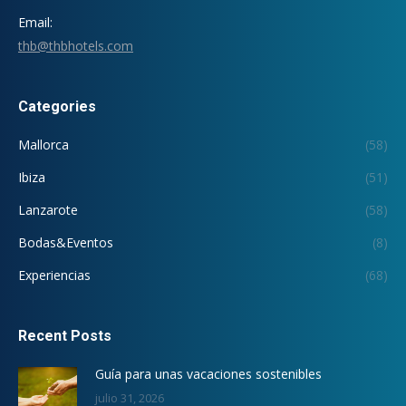
Email:
thb@thbhotels.com
Categories
Mallorca
(58)
Ibiza
(51)
Lanzarote
(58)
Bodas&Eventos
(8)
Experiencias
(68)
Recent Posts
Guía para unas vacaciones sostenibles
julio 31, 2026