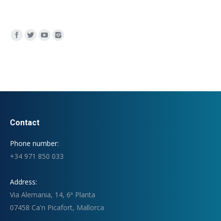
Encuéntranos en:
Contact
Phone number:
+34 971 850 033
Address:
Via Alemania, 14, 6ª Planta
07458 Ca'n Picafort, Mallorca