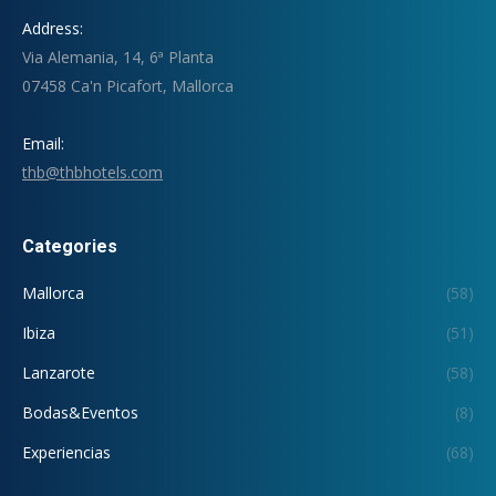
Address:
Via Alemania, 14, 6ª Planta
07458 Ca'n Picafort, Mallorca
Email:
thb@thbhotels.com
Categories
Mallorca
(58)
Ibiza
(51)
Lanzarote
(58)
Bodas&Eventos
(8)
Experiencias
(68)