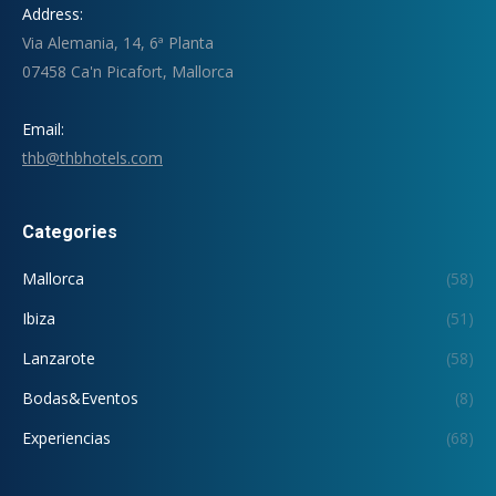
Address:
Via Alemania, 14, 6ª Planta
07458 Ca'n Picafort, Mallorca
Email:
thb@thbhotels.com
Categories
Mallorca
(58)
Ibiza
(51)
Lanzarote
(58)
Bodas&Eventos
(8)
Experiencias
(68)