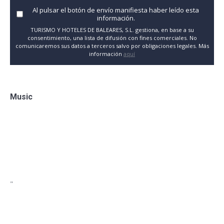
Al pulsar el botón de envío manifiesta haber leído esta
información.
TURISMO Y HOTELES DE BALEARES, S.L. gestiona, en base a su
consentimiento, una lista de difusión con fines comerciales. No
comunicaremos sus datos a terceros salvo por obligaciones legales. Más
información
aquí
Music
"