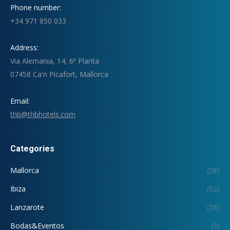
Phone number:
+34 971 850 033
Address:
Via Alemania, 14, 6ª Planta
07458 Ca'n Picafort, Mallorca
Email:
thb@thbhotels.com
Categories
Mallorca
(58)
Ibiza
(52)
Lanzarote
(58)
Bodas&Eventos
(9)