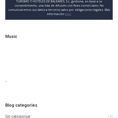
TURISMO Y HOTELES DE BALEARES, S.L. gestiona, en base a su
consentimiento, una lista de difusión con fines comerciales. No
comunicaremos sus datos a terceros salvo por obligaciones legales. Más
información
aquí
Music
"
Blog categories
Sin categorizar
(3)