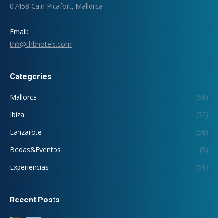
07458 Ca'n Picafort, Mallorca
Email:
thb@thbhotels.com
Categories
Mallorca
(58)
Ibiza
(52)
Lanzarote
(58)
Bodas&Eventos
(9)
Experiencias
(69)
Recent Posts