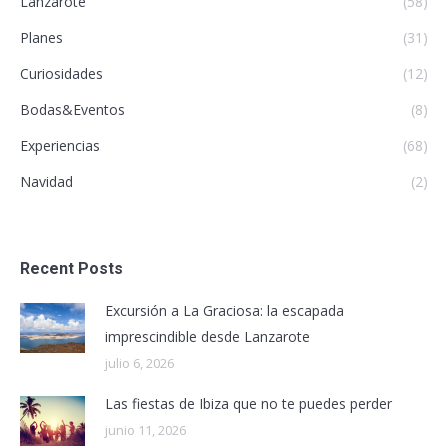
Lanzarote
(58)
Planes
(31)
Curiosidades
(12)
Bodas&Eventos
(8)
Experiencias
(68)
Navidad
(2)
Recent Posts
Excursión a La Graciosa: la escapada
imprescindible desde Lanzarote
julio 6, 2026
Las fiestas de Ibiza que no te puedes perder
junio 11, 2026