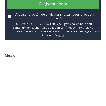
Registrar ahora
Al pulsar el botón de envío manifiesta haber leído esta
información.
TURISMO Y HOTELES DE BALEARES, S.L. gestiona, en base a su
consentimiento, una lista de difusión con fines comerciales. No
comunicaremos sus datos a terceros salvo por obligaciones legales. Más
información
aquí
Music
"