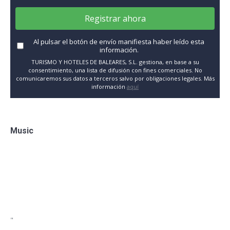
Registrar ahora
Al pulsar el botón de envío manifiesta haber leído esta
información.
TURISMO Y HOTELES DE BALEARES, S.L. gestiona, en base a su
consentimiento, una lista de difusión con fines comerciales. No
comunicaremos sus datos a terceros salvo por obligaciones legales. Más
información
aquí
Music
"