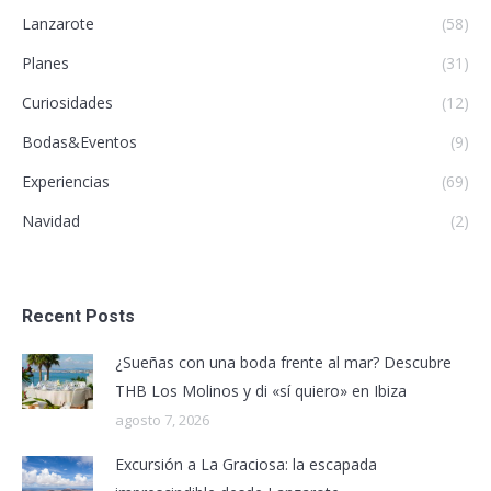
Lanzarote
(58)
Planes
(31)
Curiosidades
(12)
Bodas&Eventos
(9)
Experiencias
(69)
Navidad
(2)
Recent Posts
¿Sueñas con una boda frente al mar? Descubre
THB Los Molinos y di «sí quiero» en Ibiza
agosto 7, 2026
Excursión a La Graciosa: la escapada