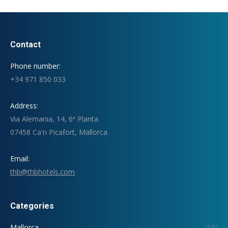
Contact
Phone number:
+34 971 850 033
Address:
Via Alemania, 14, 6ª Planta
07458 Ca'n Picafort, Mallorca
Email:
thb@thbhotels.com
Categories
Mallorca
(58)