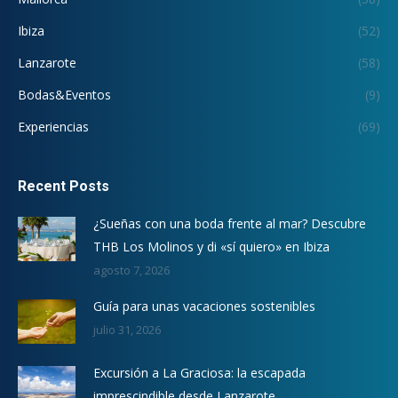
Ibiza
(52)
Lanzarote
(58)
Bodas&Eventos
(9)
Experiencias
(69)
Recent Posts
¿Sueñas con una boda frente al mar? Descubre
THB Los Molinos y di «sí quiero» en Ibiza
agosto 7, 2026
Guía para unas vacaciones sostenibles
julio 31, 2026
Excursión a La Graciosa: la escapada
imprescindible desde Lanzarote