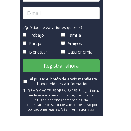
¿Qué tipo de vacaciones quieres?
Trabajo
Familia
Pareja
Amigos
Bienestar
Gastronomía
Registrar ahora
Al pulsar el botón de envío manifiesta
haber leído esta información.
TURISMO Y HOTELES DE BALEARES, S.L. gestiona,
en base a su consentimiento, una lista de
difusión con fines comerciales. No
comunicaremos sus datos a terceros salvo por
obligaciones legales. Más información
aquí