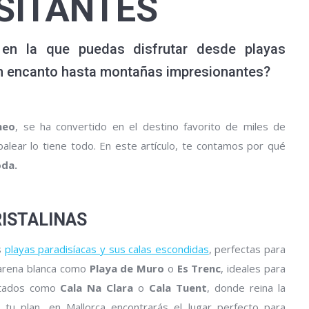
SITANTES
l en la que puedas disfrutar desde playas
on encanto hasta montañas impresionantes?
neo
, se ha convertido en el destino favorito de miles de
balear lo tiene todo. En este artículo, te contamos por qué
oda.
RISTALINAS
s
playas paradisíacas y sus calas escondidas
, perfectas para
 arena blanca como
Playa de Muro
o
Es Trenc
, ideales para
artados como
Cala Na Clara
o
Cala Tuent
, donde reina la
a tu plan, en Mallorca encontrarás el lugar perfecto para