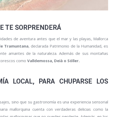
E TE SORPRENDERÁ
vidades de aventura antes que el mar y las playas, Mallorca
 de Tramuntana
, declarada Patrimonio de la Humanidad, es
emente amantes de la naturaleza. Además de sus montañas
intorescos como
Valldemossa, Deià o Sóller.
MÍA LOCAL, PARA CHUPARSE LOS
isajes, sino que su gastronomía es una experiencia sensorial
naria mallorquina cuenta con verdaderas delicias como la
idas mallorquinas que no puedes perderte. Además, en los