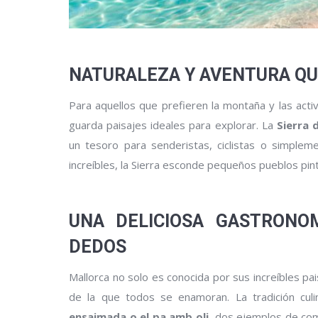
NATURALEZA Y AVENTURA QU
Para aquellos que prefieren la montaña y las acti
guarda paisajes ideales para explorar. La
Sierra
un tesoro para senderistas, ciclistas o simpl
increíbles, la Sierra esconde pequeños pueblos p
UNA DELICIOSA GASTRONO
DEDOS
Mallorca no solo es conocida por sus increíbles pa
de la que todos se enamoran. La tradición culi
ensaimada o el pa amb oli,
dos ejemplos de com