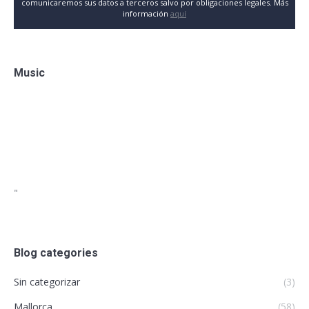
comunicaremos sus datos a terceros salvo por obligaciones legales. Más
información
aquí
Music
"
Blog categories
Sin categorizar
(3)
Mallorca
(58)