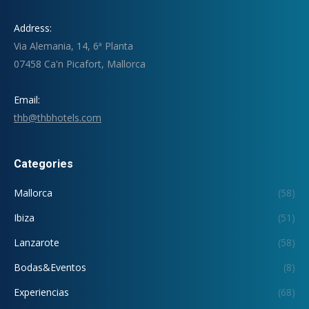
Address:
Via Alemania, 14, 6ª Planta
07458 Ca'n Picafort, Mallorca
Email:
thb@thbhotels.com
Categories
Mallorca
(58)
Ibiza
(51)
Lanzarote
(58)
Bodas&Eventos
(8)
Experiencias
(68)