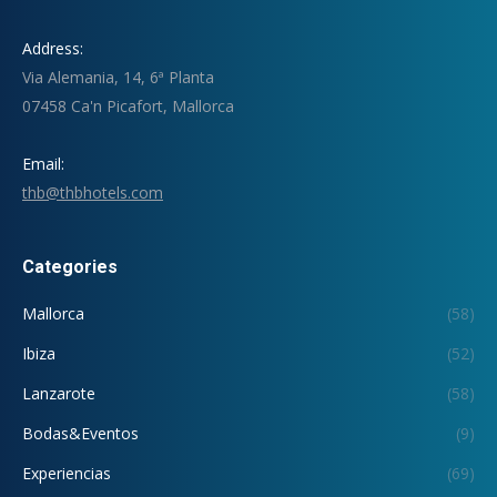
Address:
Via Alemania, 14, 6ª Planta
07458 Ca'n Picafort, Mallorca
Email:
thb@thbhotels.com
Categories
Mallorca
(58)
Ibiza
(52)
Lanzarote
(58)
Bodas&Eventos
(9)
Experiencias
(69)