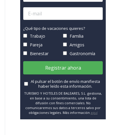
¿Qué tipo de vacaciones quieres?
Trabajo
Familia
Pareja
Amigos
Bienestar
Gastronomía
Registrar ahora
Al pulsar el botón de envío manifiesta
haber leído esta información.
TURISMO Y HOTELES DE BALEARES, S.L. gestiona,
en base a su consentimiento, una lista de
difusión con fines comerciales. No
comunicaremos sus datos a terceros salvo por
obligaciones legales. Más información
aquí