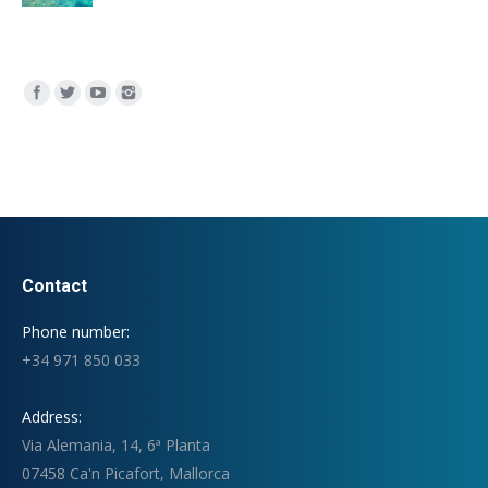
Encuéntranos en:
Contact
Phone number:
+34 971 850 033
Address:
Via Alemania, 14, 6ª Planta
07458 Ca'n Picafort, Mallorca