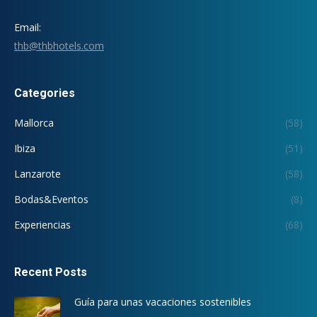
Email:
thb@thbhotels.com
Categories
Mallorca
(58)
Ibiza
(51)
Lanzarote
(58)
Bodas&Eventos
(8)
Experiencias
(68)
Recent Posts
Guía para unas vacaciones sostenibles