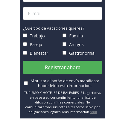
¿Qué tipo de vacaciones quieres?
Trabajo
Familia
Pareja
Amigos
Bienestar
Gastronomía
Registrar ahora
Al pulsar el botón de envío manifiesta
haber leído esta información.
TURISMO Y HOTELES DE BALEARES, S.L. gestiona,
en base a su consentimiento, una lista de
difusión con fines comerciales. No
comunicaremos sus datos a terceros salvo por
obligaciones legales. Más información
aquí