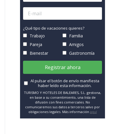
¿Qué tipo de vacaciones quieres?
Trabajo
Familia
Pareja
Amigos
Bienestar
Gastronomía
Registrar ahora
Al pulsar el botón de envío manifiesta
haber leído esta información.
TURISMO Y HOTELES DE BALEARES, S.L. gestiona,
en base a su consentimiento, una lista de
difusión con fines comerciales. No
comunicaremos sus datos a terceros salvo por
obligaciones legales. Más información
aquí