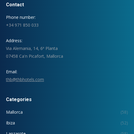
Contact
Phone number:
+34 971 850 033
Address:
Via Alemania, 14, 6ª Planta
07458 Ca'n Picafort, Mallorca
Email:
thb@thbhotels.com
Categories
Mallorca
(58)
Ibiza
(52)
Lanzarote
(58)