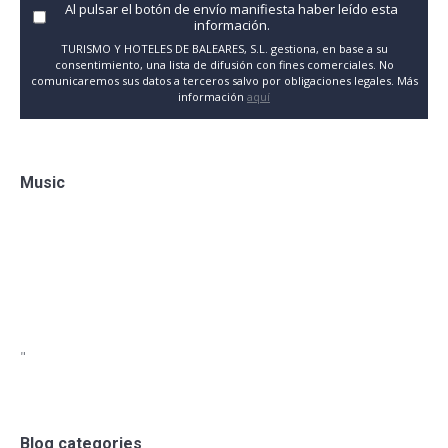
Al pulsar el botón de envío manifiesta haber leído esta
información.
TURISMO Y HOTELES DE BALEARES, S.L. gestiona, en base a su
consentimiento, una lista de difusión con fines comerciales. No
comunicaremos sus datos a terceros salvo por obligaciones legales. Más
información
aquí
Music
"
Blog categories