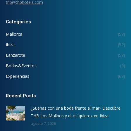
thb@thbhotels.com
Categories
Mallorca
(58)
Ibiza
(52)
Lanzarote
(58)
Bodas&Eventos
(9)
Experiencias
(69)
Recent Posts
¿Sueñas con una boda frente al mar? Descubre
THB Los Molinos y di «sí quiero» en Ibiza
agosto 7, 2026