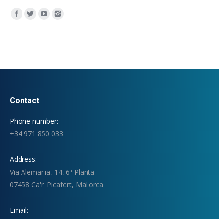
Encuéntranos en:
Contact
Phone number:
+34 971 850 033
Address:
Via Alemania, 14, 6ª Planta
07458 Ca'n Picafort, Mallorca
Email: