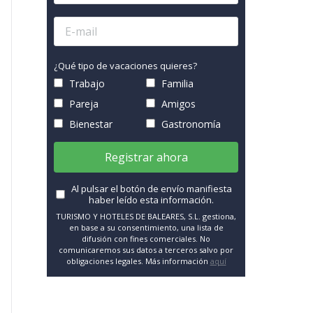
¿Qué tipo de vacaciones quieres?
Trabajo
Familia
Pareja
Amigos
Bienestar
Gastronomía
Registrar ahora
Al pulsar el botón de envío manifiesta
haber leído esta información.
TURISMO Y HOTELES DE BALEARES, S.L. gestiona,
en base a su consentimiento, una lista de
difusión con fines comerciales. No
comunicaremos sus datos a terceros salvo por
obligaciones legales. Más información
aquí