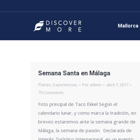
Mallorca
Semana Santa en Málaga
Planes
,
Experiencias
Por
admin
abril 7, 2017
79 Comments
Foto principal de Taco Ekkel Según el
calendario lunar, y como marca la tradición, en
breves estaremos ante la semana grande de
Málaga, la semana de pasión. Declarada de
Interés Turístico Internacional, es un evento