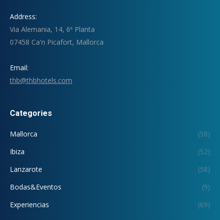
Address:
Via Alemania, 14, 6ª Planta
07458 Ca'n Picafort, Mallorca
Email:
thb@thbhotels.com
Categories
Mallorca
(58)
Ibiza
(52)
Lanzarote
(58)
Bodas&Eventos
(9)
Experiencias
(69)