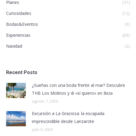
Planes
(31)
Curiosidades
(12)
Bodas&Eventos
(9)
Experiencias
(69)
Navidad
(2)
Recent Posts
¿Sueñas con una boda frente al mar? Descubre
THB Los Molinos y di «sí quiero» en Ibiza
agosto 7, 2026
Excursión a La Graciosa: la escapada
imprescindible desde Lanzarote
julio 6, 2026