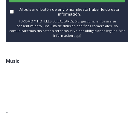
Al pulsar el botón de envío manifiesta haber leído esta
información.
TURISMO Y HOTELES DE BALEARES, S.L. gestiona, en base a su
consentimiento, una lista de difusión con fines comerciales. No
comunicaremos sus datos a terceros salvo por obligaciones legales. Más
información
aquí
Music
"