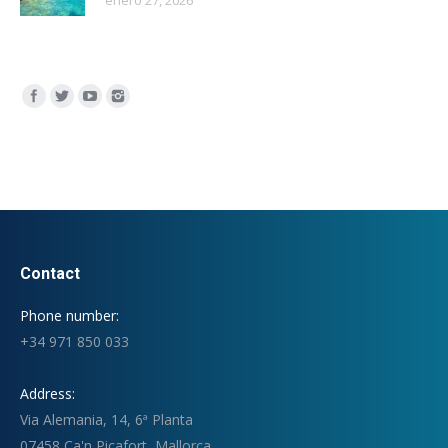
enero 27, 2026
Encuéntranos en:
Contact
Phone number:
+34 971 850 033
Address:
Via Alemania, 14, 6ª Planta
07458 Ca'n Picafort, Mallorca