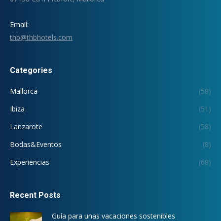
Email:
thb@thbhotels.com
Categories
Mallorca
(58)
Ibiza
(51)
Lanzarote
(58)
Bodas&Eventos
(8)
Experiencias
(68)
Recent Posts
Guía para unas vacaciones sostenibles