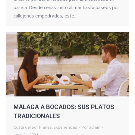
pareja. Desde cenas junto al mar hasta paseos por
callejones empedrados, este…
MÁLAGA A BOCADOS: SUS PLATOS
TRADICIONALES
Costa del Sol
,
Planes
,
Experiencias
Por
admin
junio 21, 2024