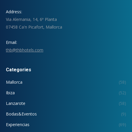
Address:
Via Alemania, 14, 6ª Planta
07458 Ca'n Picafort, Mallorca
Email:
thb@thbhotels.com
Categories
Mallorca
(58)
Ibiza
(52)
Lanzarote
(58)
Bodas&Eventos
(9)
Experiencias
(69)