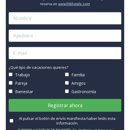
reserva en
www.thbhotels.com
¿Qué tipo de vacaciones quieres?
Trabajo
Familia
Pareja
Amigos
Bienestar
Gastronomía
Registrar ahora
Al pulsar el botón de envío manifiesta haber leído esta
información.
TURISMO Y HOTELES DE BALEARES, S.L. gestiona, en base a su