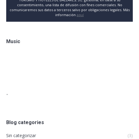
consentimiento, una lista de difusión con fines comerciales. No
comunicaremos sus datos a terceros salvo por obligaciones legales. Más
información
aquí
Music
"
Blog categories
Sin categorizar
(3)