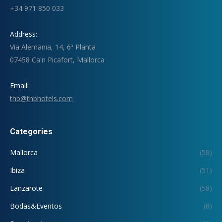
+34 971 850 033
Address:
Via Alemania, 14, 6ª Planta
07458 Ca'n Picafort, Mallorca
Email:
thb@thbhotels.com
Categories
Mallorca
(58)
Ibiza
(51)
Lanzarote
(58)
Bodas&Eventos
(8)