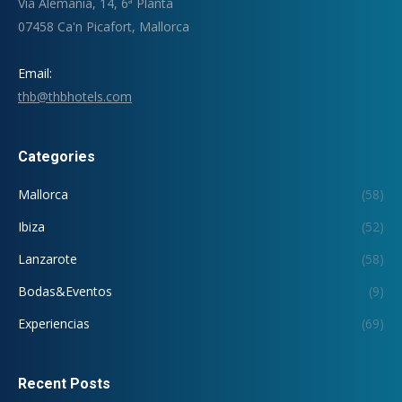
Via Alemania, 14, 6ª Planta
07458 Ca'n Picafort, Mallorca
Email:
thb@thbhotels.com
Categories
Mallorca
(58)
Ibiza
(52)
Lanzarote
(58)
Bodas&Eventos
(9)
Experiencias
(69)
Recent Posts