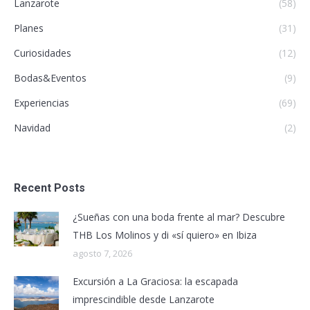
Lanzarote
(58)
Planes
(31)
Curiosidades
(12)
Bodas&Eventos
(9)
Experiencias
(69)
Navidad
(2)
Recent Posts
¿Sueñas con una boda frente al mar? Descubre
THB Los Molinos y di «sí quiero» en Ibiza
agosto 7, 2026
Excursión a La Graciosa: la escapada
imprescindible desde Lanzarote