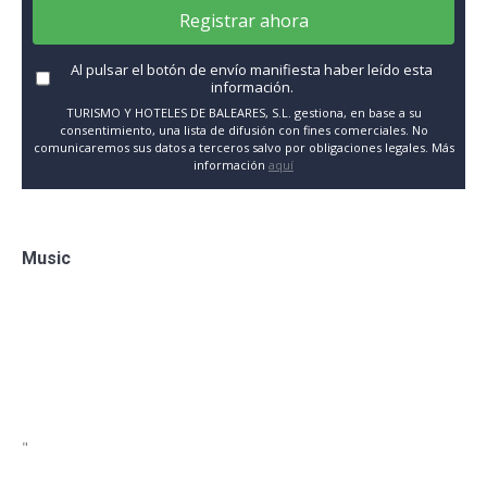
Registrar ahora
Al pulsar el botón de envío manifiesta haber leído esta
información.
TURISMO Y HOTELES DE BALEARES, S.L. gestiona, en base a su
consentimiento, una lista de difusión con fines comerciales. No
comunicaremos sus datos a terceros salvo por obligaciones legales. Más
información
aquí
Music
"