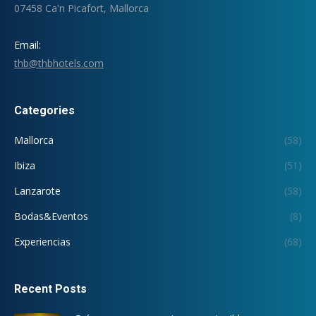
07458 Ca'n Picafort, Mallorca
Email:
thb@thbhotels.com
Categories
Mallorca
(58)
Ibiza
(51)
Lanzarote
(58)
Bodas&Eventos
(8)
Experiencias
(68)
Recent Posts