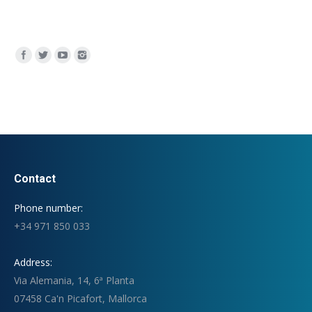
Encuéntranos en:
Contact
Phone number:
+34 971 850 033
Address:
Via Alemania, 14, 6ª Planta
07458 Ca'n Picafort, Mallorca