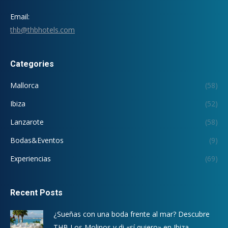
Email:
thb@thbhotels.com
Categories
Mallorca
(58)
Ibiza
(52)
Lanzarote
(58)
Bodas&Eventos
(9)
Experiencias
(69)
Recent Posts
¿Sueñas con una boda frente al mar? Descubre
THB Los Molinos y di «sí quiero» en Ibiza