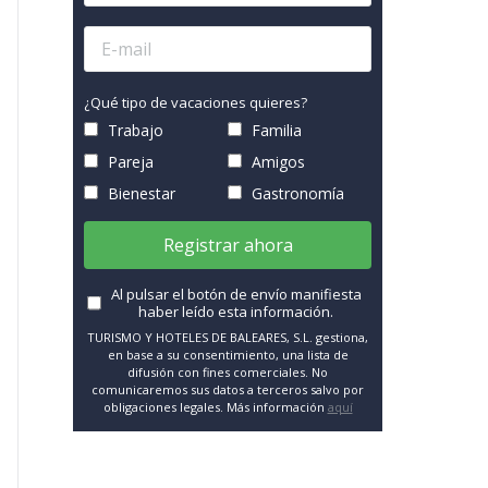
¿Qué tipo de vacaciones quieres?
Trabajo
Familia
Pareja
Amigos
Bienestar
Gastronomía
Registrar ahora
Al pulsar el botón de envío manifiesta
haber leído esta información.
TURISMO Y HOTELES DE BALEARES, S.L. gestiona,
en base a su consentimiento, una lista de
difusión con fines comerciales. No
comunicaremos sus datos a terceros salvo por
obligaciones legales. Más información
aquí