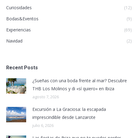
Curiosidades
(12)
Bodas&Eventos
(9)
Experiencias
(69)
Navidad
(2)
Recent Posts
¿Sueñas con una boda frente al mar? Descubre
THB Los Molinos y di «sí quiero» en Ibiza
agosto 7, 2026
Excursión a La Graciosa: la escapada
imprescindible desde Lanzarote
julio 6, 2026
Las fiestas de Ibiza que no te puedes perder