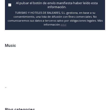
Al pulsar el botón de envío manifiesta haber leído esta
información.
TURISMO Y HOTELES DE BALEARES, S.L. gestiona, en base a su
consentimiento, una lista de difusión con fines comerciales. No
comunicaremos sus datos a terceros salvo por obligaciones legales. Más
información
aquí
Music
"
Blog categories