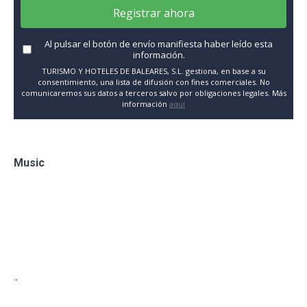
Registrar ahora
Al pulsar el botón de envío manifiesta haber leído esta
información.
TURISMO Y HOTELES DE BALEARES, S.L. gestiona, en base a su
consentimiento, una lista de difusión con fines comerciales. No
comunicaremos sus datos a terceros salvo por obligaciones legales. Más
información
aquí
Music
"