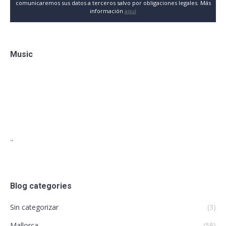
comunicaremos sus datos a terceros salvo por obligaciones legales. Más
información
aquí
Music
"
Blog categories
Sin categorizar
(3)
Mallorca
(58)