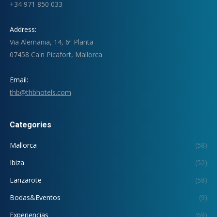
+34 971 850 033
Address:
Via Alemania, 14, 6ª Planta
07458 Ca'n Picafort, Mallorca
Email:
thb@thbhotels.com
Categories
Mallorca
(58)
Ibiza
(52)
Lanzarote
(58)
Bodas&Eventos
(9)
Experiencias
(69)