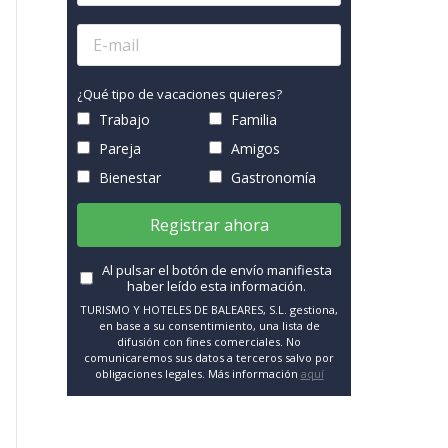
¿Qué tipo de vacaciones quieres?
Trabajo
Familia
Pareja
Amigos
Bienestar
Gastronomía
Registrar ahora
Al pulsar el botón de envío manifiesta
haber leído esta información.
TURISMO Y HOTELES DE BALEARES, S.L. gestiona,
en base a su consentimiento, una lista de
difusión con fines comerciales. No
comunicaremos sus datos a terceros salvo por
obligaciones legales. Más información
aquí