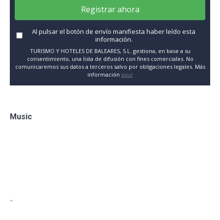
Registrar ahora
Al pulsar el botón de envío manifiesta haber leído esta
información.
TURISMO Y HOTELES DE BALEARES, S.L. gestiona, en base a su
consentimiento, una lista de difusión con fines comerciales. No
comunicaremos sus datos a terceros salvo por obligaciones legales. Más
información
aquí
Music
"