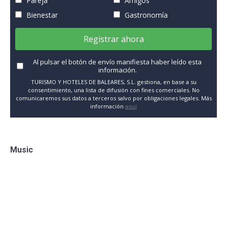
Pareja
Amigos
Bienestar
Gastronomía
Registrar ahora
Al pulsar el botón de envío manifiesta haber leído esta
información.
TURISMO Y HOTELES DE BALEARES, S.L. gestiona, en base a su
consentimiento, una lista de difusión con fines comerciales. No
comunicaremos sus datos a terceros salvo por obligaciones legales. Más
información
aquí
Music