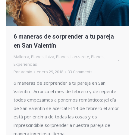
6 maneras de sorprender a tu pareja
en San Valentín
Mallorca
,
Planes
,
Ibiza
,
Planes
,
Lanzarote
,
Planes
,
Experiencias
Por
admin
enero 29, 2018
33 Comments
6 maneras de sorprender a tu pareja en San
Valentín Arranca el mes de febrero y de repente
todos empezamos a ponernos románticos: ¡el día
de San Valentín se acerca! El 14 de febrero el amor
está por encima de todas las cosas y es
imprescindible sorprender a nuestra pareja de
manera ingeniosa, tierna…