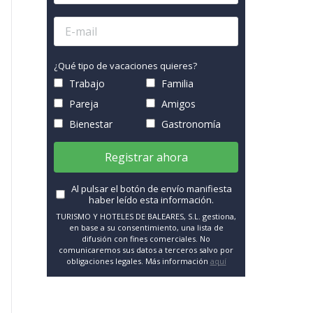
¿Qué tipo de vacaciones quieres?
Trabajo
Familia
Pareja
Amigos
Bienestar
Gastronomía
Registrar ahora
Al pulsar el botón de envío manifiesta
haber leído esta información.
TURISMO Y HOTELES DE BALEARES, S.L. gestiona,
en base a su consentimiento, una lista de
difusión con fines comerciales. No
comunicaremos sus datos a terceros salvo por
obligaciones legales. Más información
aquí