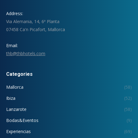
Address:
Via Alemania, 14, 6ª Planta
07458 Ca'n Picafort, Mallorca
Email:
thb@thbhotels.com
Categories
Mallorca
(58)
Ibiza
(52)
Lanzarote
(58)
Bodas&Eventos
(9)
Experiencias
(69)