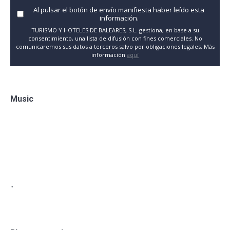
Al pulsar el botón de envío manifiesta haber leído esta
información.
TURISMO Y HOTELES DE BALEARES, S.L. gestiona, en base a su
consentimiento, una lista de difusión con fines comerciales. No
comunicaremos sus datos a terceros salvo por obligaciones legales. Más
información
aquí
Music
"