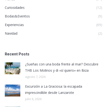
Curiosidades
(12)
Bodas&Eventos
(9)
Experiencias
(69)
Navidad
(2)
Recent Posts
¿Sueñas con una boda frente al mar? Descubre
THB Los Molinos y di «sí quiero» en Ibiza
agosto 7, 2026
Excursión a La Graciosa: la escapada
imprescindible desde Lanzarote
julio 6, 2026